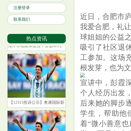
注册登录
近日，合肥市庐
联系我们
我爱合肥，礼让
球姐姐的公益之
热点资讯
海外市场集体重挫！警惕华为、
吸引了社区退
消费电子方向资金抢跑的风险
工参加。这场
根发芽，也为
宣讲中，彭霞
个人经历出发，
【12315投诉公示】奥康国际新
后来她的脚步
增2件投诉公示，涉及产品掺杂
学生，帮助他
掺假、以假充真、以次充好问题
着“微小善意也
等