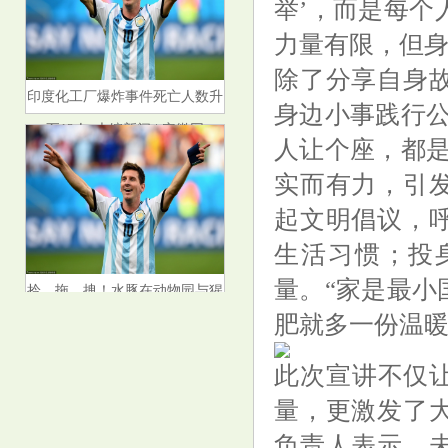
举’，而是每个
力量有限，但身
除了分享自身
印度化工厂爆炸事件死亡人数升
身边小事践行公
至12人_大皖新闻 | 安徽网
人让个座，都是
实而有力，引
起文明倡议，
生活习惯；投
拎、拖、拽！水豚在动物园与猩
量。“家是最小
猩混养遭欺凌？官方回应
肥就多一份温暖
此次宣讲不仅让
量，更激发了
负责人表示，