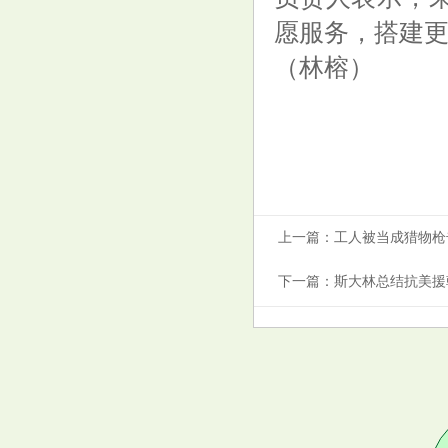
愿服务，搭建
狗狗被喷头冲成落汤鸡，偏要咬
住喝水，它咋就这么倔？
（林榕）
海外市场集体重挫！警惕华为、
上一篇：
工人被当成猎物枪
消费电子方向资金抢跑的风险
下一篇：
斯大林总结抗美援
【12315投诉公示】奥康国际新