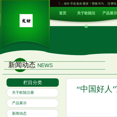
汤鸡，偏要咬住喝水，它咋就这么倔？...
海外市场集体重挫！警惕华为、消费电子方向
首页
关于欧陆注
产品展示
册
新闻动态
NEWS
栏目分类
“中国好人”
关于欧陆注册
产品展示
狗狗被喷头冲成落汤鸡，偏要咬
新闻动态
住喝水，它咋就这么倔？