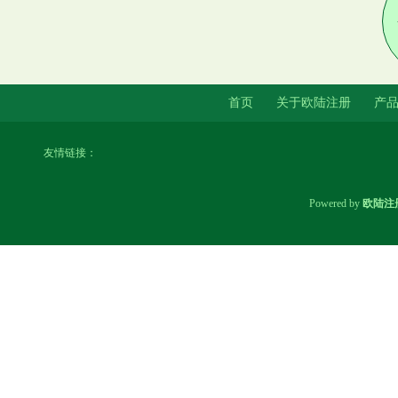
增2件投诉公示，涉及产品掺杂
掺假、以假充真、以次充好问题
等
首页
关于欧陆注册
产
印度化工厂爆炸事件死亡人数升
友情链接：
至12人_大皖新闻 | 安徽网
Powered by
欧陆注
拎、拖、拽！水豚在动物园与猩
猩混养遭欺凌？官方回应