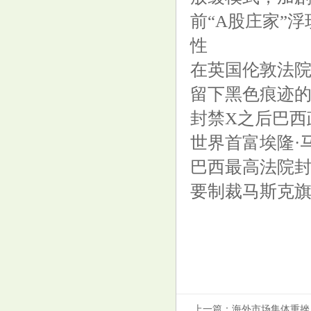
前“A股庄家”
性
在英国伦敦法院
拎、拖、拽！水豚在动物园与猩
留下黑色痕迹的
猩混养遭欺凌？官方回应
封禁X之后巴西
世界首富埃隆·
巴西最高法院封
要制裁马斯克旗下的
上一篇：
海外市场集体重挫