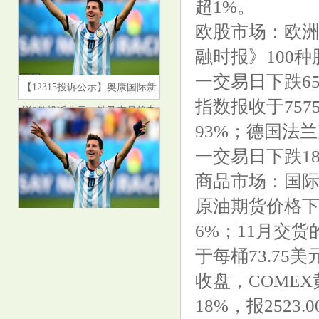
超1%。
欧股市场：欧
融时报》100种
一交易日下跌65
【12315投诉公示】奥康国际新
增2件投诉公示，涉及产品掺杂
指数报收于757
掺假、以假充真、以次充好问题
93%；德国法兰
等
一交易日下跌183
商品市场：国际
原油期货价格下跌
印度化工厂爆炸事件死亡人数升
6%；11月交
至12人_大皖新闻 | 安徽网
于每桶73.75
收盘，COMEX
18%，报2523.