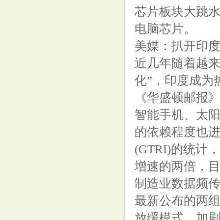
芯片板块大跳水
消费电子方向资金抢跑的风险
电脑芯片。
美媒：扒开印度
近几年随着越来
化”，印度成为
【12315投诉公示】奥康国际新
《华盛顿邮报
增2件投诉公示，涉及产品掺杂
智能手机、太
掺假、以假充真、以次充好问题
的依赖程度也
等
(GTRI)的
增速的两倍，
制造业数据频
印度化工厂爆炸事件死亡人数升
最新公布的两组
至12人_大皖新闻 | 安徽网
放缓模式，加