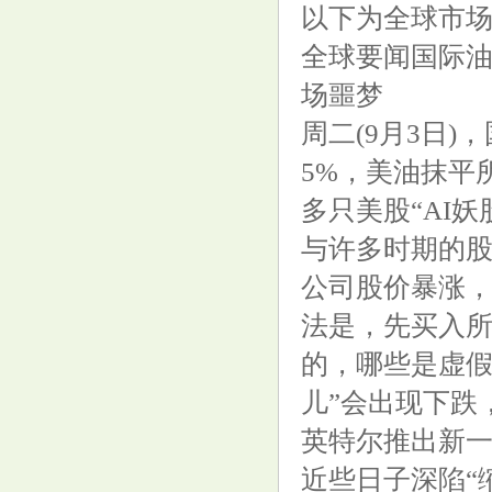
以下为全球市
全球要闻国际油
拎、拖、拽！水豚在动物园与猩
场噩梦
猩混养遭欺凌？官方回应
周二(9月3日
5%，美油抹平
多只美股“AI
与许多时期的
狗狗被喷头冲成落汤鸡，偏要咬
公司股价暴涨
住喝水，它咋就这么倔？
法是，先买入
的，哪些是虚假
儿”会出现下跌，例
英特尔推出新一
近些日子深陷“
海外市场集体重挫！警惕华为、