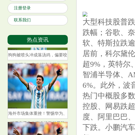
注册登录
联系我们
大型科技股普跌
跌幅；谷歌、奈
热点资讯
软、特斯拉跌逾
狗狗被喷头冲成落汤鸡，偏要咬
居前，科尔黛伦
住喝水，它咋就这么倔？
超9%，英特尔
智浦半导体、A
6%。此外，波音
热门中概股多数
控股、网易跌超
海外市场集体重挫！警惕华为、
度、阿里巴巴、
消费电子方向资金抢跑的风险
下跌。小鹏汽车